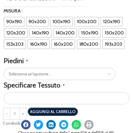
MISURA
90x190
90x200
100x190
100x200
120x190
120x200
140x190
140x200
150x190
150x200
153x203
160x190
160x200
180x200
193x203
Piedini
*
Specificare Tessuto
*
AGGIUNGI AL CARRELLO
Condividi:
Clicca qui per usufruire della Legge 104 e dell'IVA al 4%