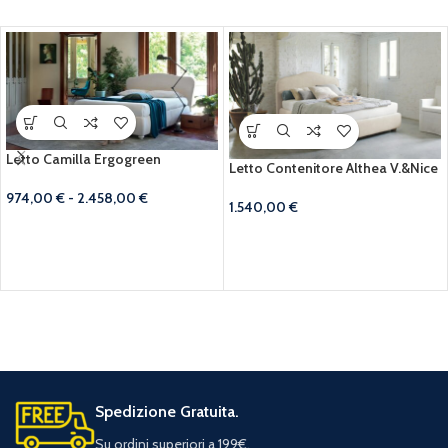
Letto Camilla Ergogreen
Letto Contenitore Althea V.&Nice
974,00
€
-
2.458,00
€
1.540,00
€
Spedizione Gratuita.
Su ordini superiori a 199€.