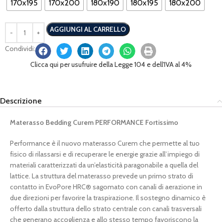
170x195
170x200
180x190
180x195
180x200
AGGIUNGI AL CARRELLO
Condividi:
Clicca qui per usufruire della Legge 104 e dell'IVA al 4%
Descrizione
Materasso Bedding Curem PERFORMANCE Fortissimo
Performance è il nuovo materasso Curem che permette al tuo
fisico di rilassarsi e di recuperare le energie grazie all’impiego di
materiali caratterizzati da un’elasticità paragonabile a quella del
lattice. La struttura del materasso prevede un primo strato di
contatto in EvoPore HRC® sagomato con canali di aerazione in
due direzioni per favorire la traspirazione. Il sostegno dinamico è
offerto dalla struttura dello strato centrale con canali trasversali
che generano accoglienza e allo stesso tempo favoriscono la