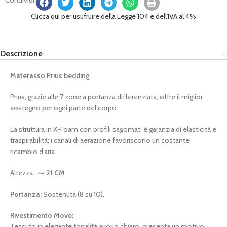
Condividi:
Clicca qui per usufruire della Legge 104 e dell'IVA al 4%
Descrizione
Materasso Prius bedding
Prius, grazie alle 7 zone a portanza differenziata, offre il miglior
sostegno per ogni parte del corpo.
La struttura in X-Foam con profili sagomati è garanzia di elasticità e
traspirabilità; i canali di aerazione favoriscono un costante
ricambio d’aria.
Altezza:
⁓ 21 CM
Portanza:
Sostenuta (8 su 10).
Rivestimento Move:
Tessuto in elegante tonalità avorio chiaro, presenta un motivo