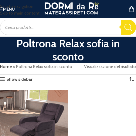
Skip to navigation
MENU
Skip to main content
Poltrona Relax sofia in
sconto
Home
»
Poltrona Relax sofia in sconto
Visualizzazione del risultato
Show sidebar