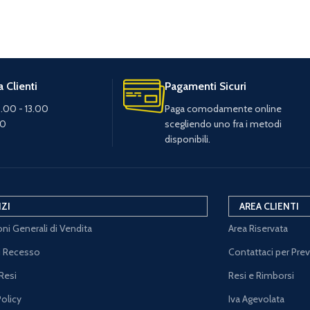
 Clienti
Pagamenti Sicuri
.00 - 13.00
Paga comodamente online
30
scegliendo uno fra i metodi
disponibili.
IZI
AREA CLIENTI
ni Generali di Vendita
Area Riservata
di Recesso
Contattaci per Pre
Resi
Resi e Rimborsi
Policy
Iva Agevolata