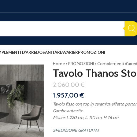
PLEMENTI D’ARREDO
SANITARIA
VARIER
PROMOZIONI
Home
PROMOZIONI
Complementi d'arre
Tavolo Thanos Sto
2.060,00
€
1.957,00
€
Tavolo fisso con top in ceramica effetto portor
Gambe antracite.
Misure: L.220 cm, L. 110 cm, H 76 cm.
SPEDIZIONE GRATUITA!