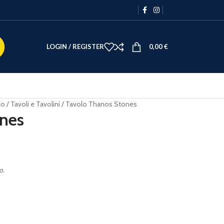
LOGIN / REGISTER
0,00
€
do
Tavoli e Tavolini
Tavolo Thanos Stones
nes
o.