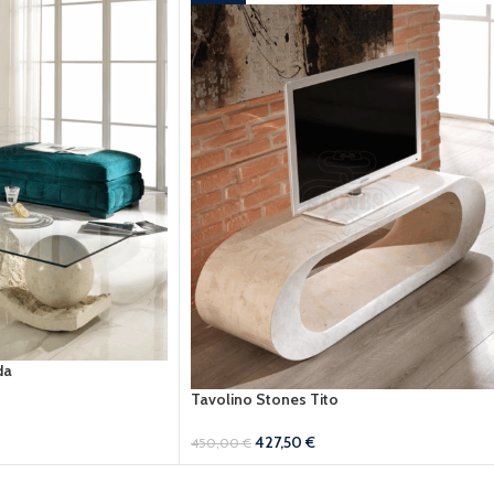
da
Tavolino Stones Tito
427,50
€
450,00
€