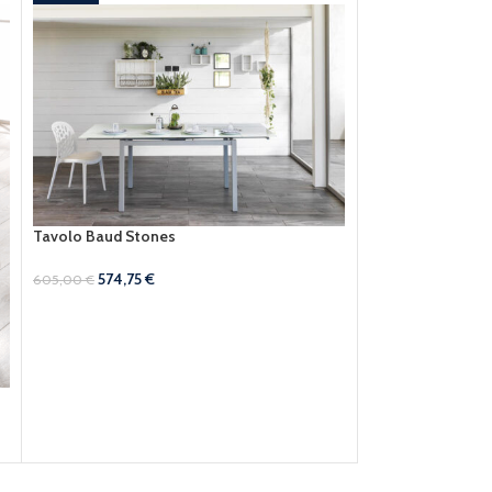
Tavolo Baud Stones
574,75
€
605,00
€