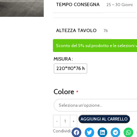
TEMPO CONSEGNA
25 – 30 Giorni
ALTEZZA TAVOLO
76
Sconto del 5% sul prodotto e le selezioni vis
MISURA
220*110*76 h
Colore
*
AGGIUNGI AL CARRELLO
Condividi: